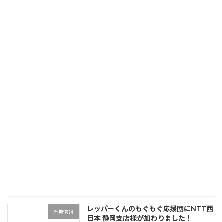
【公式Instagram】レッパーくんのもぐ
新着情報
もぐサポートプロジェクトの公式
Instagramが公開されました！
2026年2月9日
レッパーくんのもぐもぐサポートプロジ
もぐもぐプロジェクトスケ
ェクト２月分
ジュール
2026年2月1日
レッパーくんのもぐもぐサポートプロジ
もぐもぐプロジェクトスケ
ェクトスケジュール1月分
ジュール
2026年1月5日
レッパーくんのもぐもぐ応援団にNTT西
新着情報
日本 静岡支店様が加わりました！